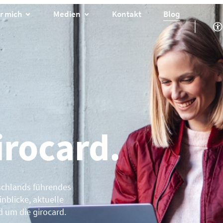
r mich
Medien
Kontakt
Blog
irocard.
schlands führendes
nblicke, aktuelle
d um die girocard.