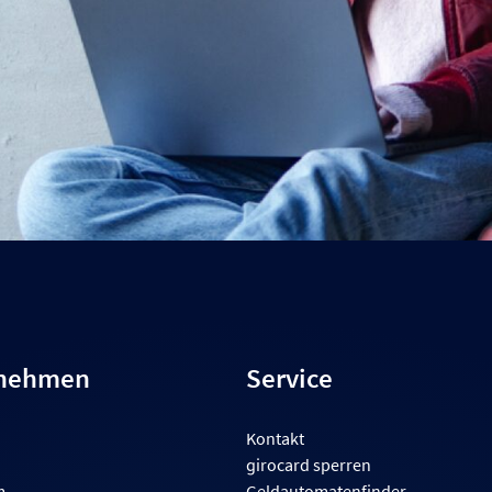
rnehmen
Service
Kontakt
girocard sperren
m
Geldautomatenfinder