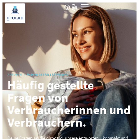
FÜR MICH
HÄUFIG GESTELLTE FRAGEN
Häufig gestellte
Fragen von
Verbraucherinnen und
Verbrauchern.
Deine Fragen an die girocard, unsere Antworten − kompakt und