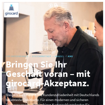
FÜR UNTERNEHMEN
SYSTEMPARTNER
HANDEL
KMU
Bringen Sie Ihr
Geschäft voran – mit
girocard-Akzeptanz.
Steigern Sie Effizienz und Kundenzufriedenheit mit Deutschlands
beliebtester Debitkarte. Für einen modernen und sicheren
Zahlungsservice – bei niedrigen Kartenzahlungskosten für