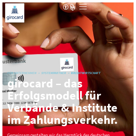
FÜR UNTERNEHMEN
SYSTEMPARTNER
KREDITWIRTSCHAFT
girocard – das
Erfolgsmodell für
Verbände & Institute
im Zahlungsverkehr.
Gemeinsam gestalten wir das Herzstück des deutschen