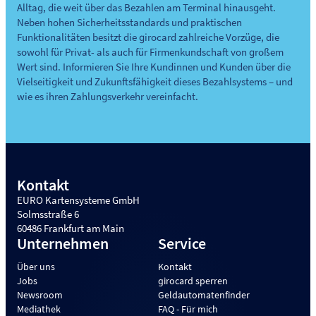
Alltag, die weit über das Bezahlen am Terminal hinausgeht.
Neben hohen Sicherheitsstandards und praktischen
Funktionalitäten besitzt die girocard zahlreiche Vorzüge, die
sowohl für Privat- als auch für Firmenkundschaft von großem
Wert sind. Informieren Sie Ihre Kundinnen und Kunden über die
Vielseitigkeit und Zukunftsfähigkeit dieses Bezahlsystems – und
wie es ihren Zahlungsverkehr vereinfacht.
Kontakt
EURO Kartensysteme GmbH
Solmsstraße 6
60486 Frankfurt am Main
Unternehmen
Service
Über uns
Kontakt
Jobs
girocard sperren
Newsroom
Geldautomatenfinder
Mediathek
FAQ - Für mich