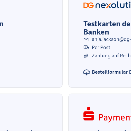
n
Testkarten de
Banken
anja.jackson@dg-
Per Post
Zahlung auf Rec
Bestellformular 