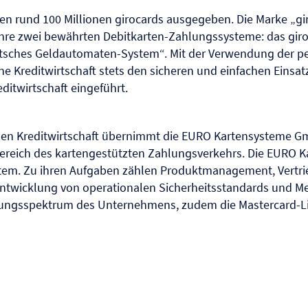
n rund 100 Millionen girocards ausgegeben. Die Marke „gi
ihre zwei bewährten Debitkarten-Zahlungssysteme: das giro
utsches Geldautomaten-System“. Mit der Verwendung der p
che Kreditwirtschaft stets den sicheren und einfachen Einsa
itwirtschaft eingeführt.
en Kreditwirtschaft übernimmt die EURO Kartensysteme 
ereich des kartengestützten Zahlungsverkehrs. Die EURO
em. Zu ihren Aufgaben zählen Produktmanagement, Vertri
 Entwicklung von operationalen Sicherheitsstandards und M
ngsspektrum des Unternehmens, zudem die Mastercard-Li