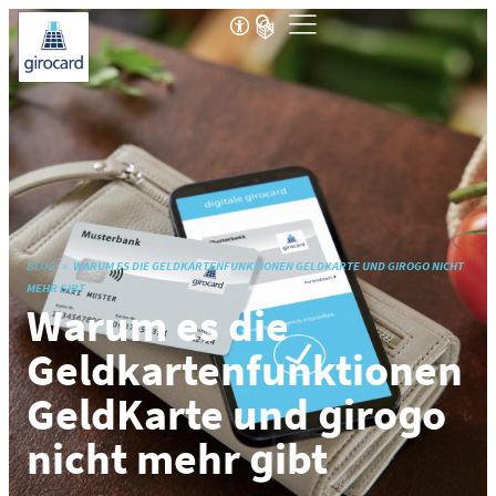
BLOG
WARUM ES DIE GELDKARTENFUNKTIONEN GELDKARTE UND GIROGO NICHT
MEHR GIBT
Warum es die
Geldkartenfunktionen
GeldKarte und girogo
nicht mehr gibt